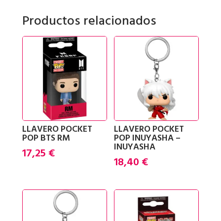
EL
Productos relacionados
NUEVO
IMPERIO
KONG
cantidad
LLAVERO POCKET
LLAVERO POCKET
POP BTS RM
POP INUYASHA –
INUYASHA
17,25
€
18,40
€