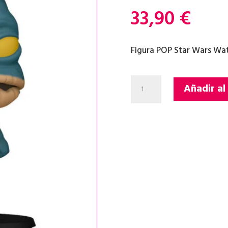
33,90
€
Figura POP Star Wars Watt
FIGURA
Añadir al
POP
STAR
WARS
WATTO
cantidad