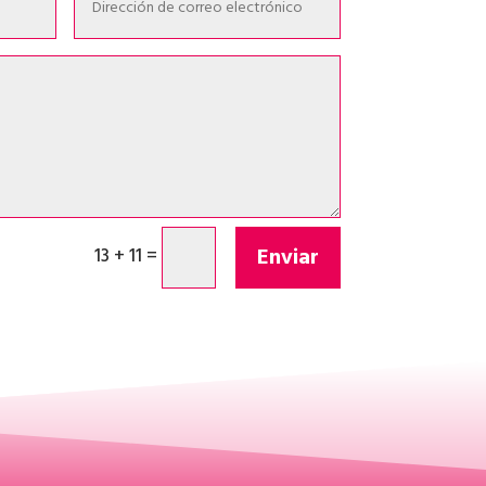
Enviar
13 + 11
=