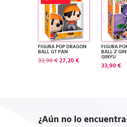
FIGURA POP DRAGON
FIGURA P
BALL GT PAN
BALL Z GI
GINYU
El
El
33,90
€
27,20
€
33,90
€
precio
precio
original
actual
era:
es:
33,90 €.
27,20 €.
¿Aún no lo encuentra