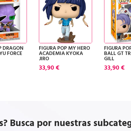
OP DRAGON
FIGURA POP MY HERO
FIGURA PO
NYU FORCE
ACADEMIA KYOKA
BALL GT T
JIRO
GILL
33,90
€
33,90
€
s? Busca por nuestras subcate