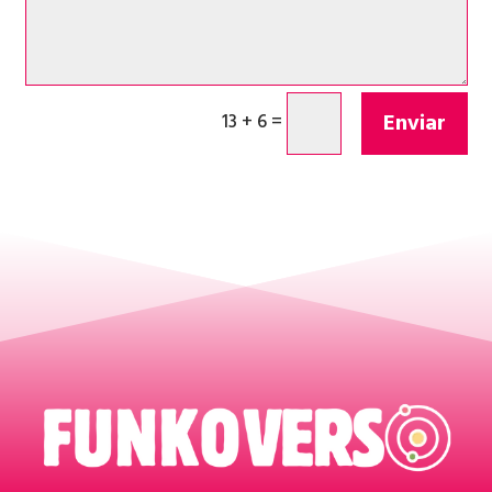
Enviar
13 + 6
=