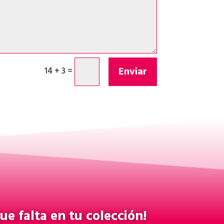
Enviar
14 + 3
=
ue falta en tu colección!