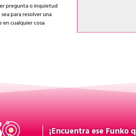
ier pregunta o inquietud
a sea para resolver una
te en cualquier cosa
¡Encuentra ese
Funko
q