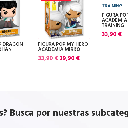
FIGURA PO
ACADEMIA
TRAINING
33,90
€
OP DRAGON
FIGURA POP MY HERO
GOHAN
ACADEMIA MIRKO
El
El
33,90
€
29,90
€
precio
precio
original
actual
era:
es:
33,90 €.
29,90 €.
s? Busca por nuestras subcate