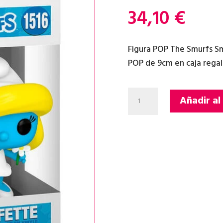
34,10
€
Figura POP The Smurfs Smur
POP de 9cm en caja regal
FIGURA
Añadir al
POP
THE
SMURFS
SMURFETTE
cantidad