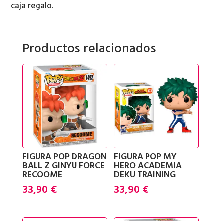
GOMEZ
caja regalo.
ADDAMS
cantidad
Productos relacionados
FIGURA POP DRAGON
FIGURA POP MY
BALL Z GINYU FORCE
HERO ACADEMIA
RECOOME
DEKU TRAINING
33,90
€
33,90
€