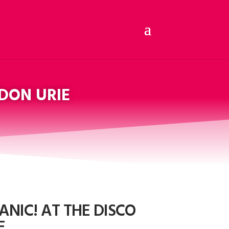
NDON URIE
ANIC! AT THE DISCO
E