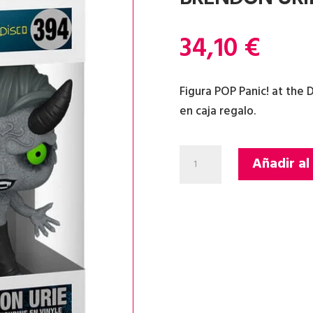
34,10
€
Figura POP Panic! at the 
en caja regalo.
FIGURA
Añadir al
POP
PANIC!
AT
THE
DISCO
BRENDON
URIE
cantidad