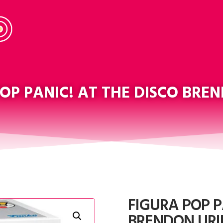
OP PANIC! AT THE DISCO BRE
FIGURA POP P
BRENDON URI