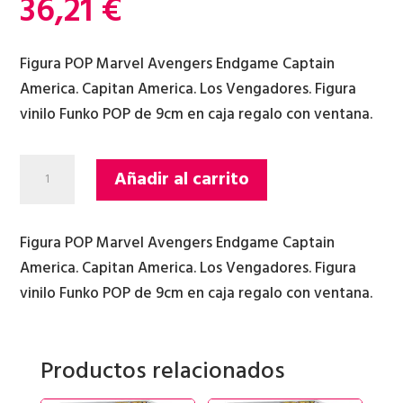
36,21
€
Figura POP Marvel Avengers Endgame Captain
America. Capitan America. Los Vengadores. Figura
vinilo Funko POP de 9cm en caja regalo con ventana.
FIGURA
Añadir al carrito
POP
MARVEL
AVENGERS
Figura POP Marvel Avengers Endgame Captain
ENDGAME
America. Capitan America. Los Vengadores. Figura
CAPTAIN
vinilo Funko POP de 9cm en caja regalo con ventana.
AMERICA
cantidad
Productos relacionados