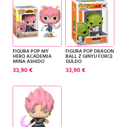
FIGURA POP MY
FIGURA POP DRAGON
HERO ACADEMIA
BALL Z GINYU FORCE
MINA ASHIDO
GULDO
33,90
€
33,90
€