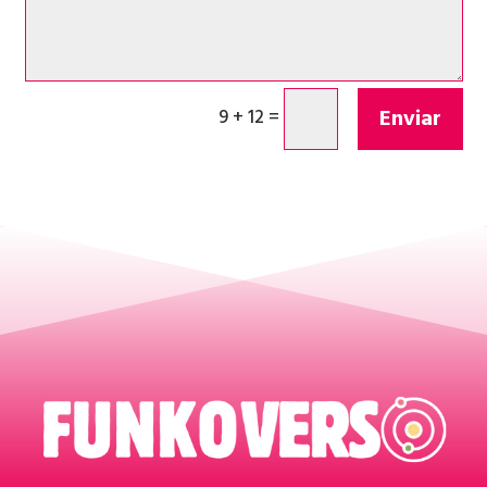
Enviar
9 + 12
=