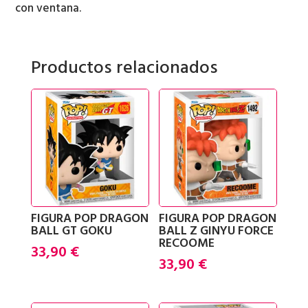
STITCH
con ventana.
-
SMILING
Productos relacionados
SEATED
STITCH
cantidad
FIGURA POP DRAGON
FIGURA POP DRAGON
BALL GT GOKU
BALL Z GINYU FORCE
RECOOME
33,90
€
33,90
€