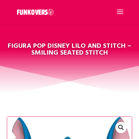
FIGURA POP DISNEY LILO AND STITCH –
SMILING SEATED STITCH