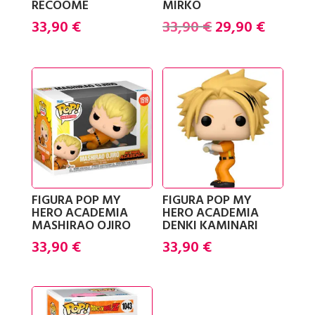
RECOOME
MIRKO
El
El
33,90
€
33,90
€
29,90
€
precio
precio
original
actual
era:
es:
33,90 €.
29,90 €
FIGURA POP MY
FIGURA POP MY
HERO ACADEMIA
HERO ACADEMIA
MASHIRAO OJIRO
DENKI KAMINARI
33,90
€
33,90
€