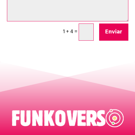
Enviar
1 + 4
=