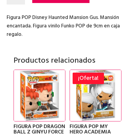
POP
DISNEY
HAUNTED
Figura POP Disney Haunted Mansion Gus. Mansión
MANSION
encantada. Figura vinilo Funko POP de 9cm en caja
GUS
regalo.
cantidad
Productos relacionados
¡Oferta!
FIGURA POP DRAGON
FIGURA POP MY
BALL Z GINYU FORCE
HERO ACADEMIA