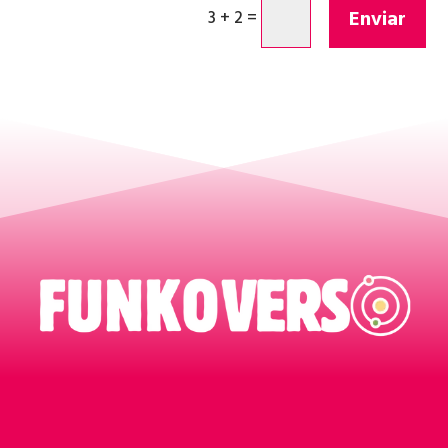
Enviar
3 + 2
=