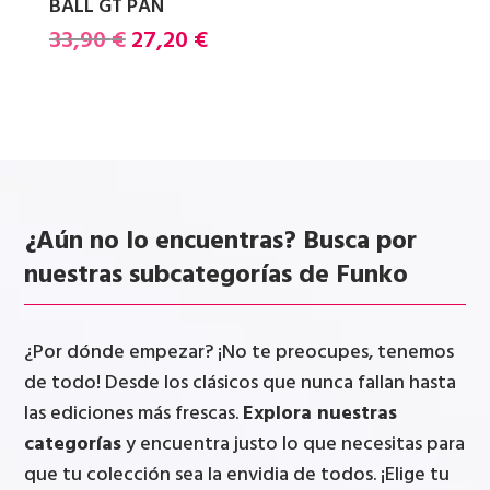
BALL GT PAN
El
El
33,90
€
27,20
€
precio
precio
original
actual
era:
es:
33,90 €.
27,20 €.
¿Aún no lo encuentras? Busca por
nuestras subcategorías de Funko
¿Por dónde empezar? ¡No te preocupes, tenemos
de todo! Desde los clásicos que nunca fallan hasta
las ediciones más frescas.
Explora nuestras
categorías
y encuentra justo lo que necesitas para
que tu colección sea la envidia de todos. ¡Elige tu