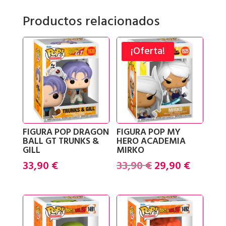
RIDDLER
Productos relacionados
cantidad
¡Oferta!
FIGURA POP DRAGON
FIGURA POP MY
BALL GT TRUNKS &
HERO ACADEMIA
GILL
MIRKO
El
El
33,90
€
33,90
€
29,90
€
precio
precio
original
actual
era:
es:
33,90 €.
29,90 €