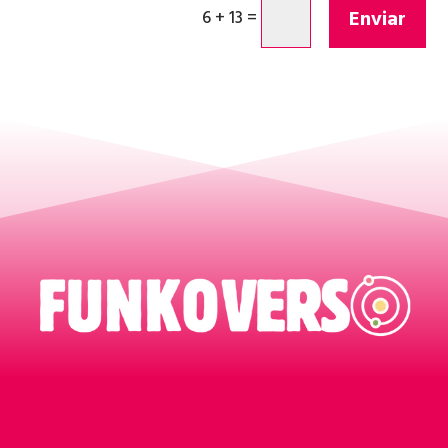
Enviar
6 + 13
=