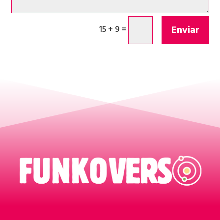
Enviar
15 + 9
=