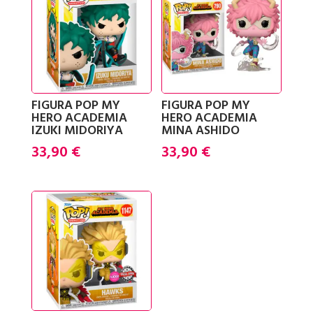
FIGURA POP MY
FIGURA POP MY
HERO ACADEMIA
HERO ACADEMIA
IZUKI MIDORIYA
MINA ASHIDO
33,90
€
33,90
€