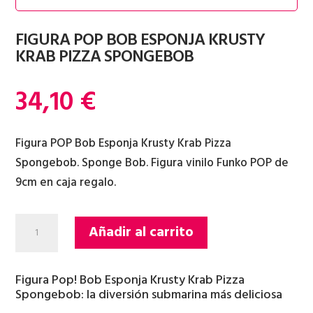
FIGURA POP BOB ESPONJA KRUSTY
KRAB PIZZA SPONGEBOB
34,10
€
Figura POP Bob Esponja Krusty Krab Pizza
Spongebob. Sponge Bob. Figura vinilo Funko POP de
9cm en caja regalo.
FIGURA
Añadir al carrito
POP
BOB
Figura Pop! Bob Esponja Krusty Krab Pizza
ESPONJA
Spongebob: la diversión submarina más deliciosa
KRUSTY