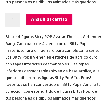
tus personajes de dibujos animados más queridos.
BLISTER
Añadir al carrito
4
FIGURAS
BITTY
Blister 4 figuras Bitty POP Avatar The Last Airbender
POP
Aang. Cada pack de 4 viene con un Bitty Pop!
AVATAR
misterioso raro o hiperraro para completar la serie.
THE
Los Bitty Pops! vienen en estuches de acrílico duro
LAST
con tapas inferiores desmontables. ¡Las tapas
AIRBENDER
inferiores desmontables sirven de base acrílica, a la
AANG
que se adhieren las figuras Bitty Pop! Tus Pops!
cantidad
favoritos se han convertido en Bitty Pops! Amplía tu
colección con este surtido de figuras Bitty Pop! de
tus personajes de dibujos animados más queridos.