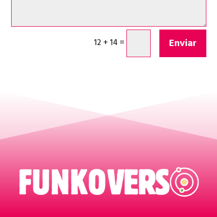
Enviar
12 + 14
=